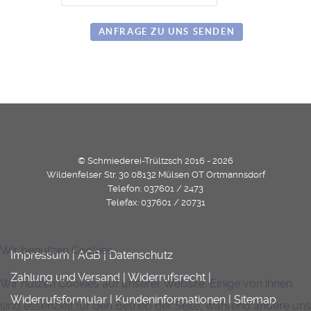
Honeypot, bitte lassen Sie dieses Feld leer
© Schmiederei-Trültzsch 2016 - 2026
Wildenfelser Str. 30 08132 Mülsen OT Ortmannsdorf
Telefon: 037601 / 2473
Telefax: 037601 / 20731
Wir benutzen Cookies
Impressum
|
AGB
|
Datenschutz
Zahlung und Versand
|
Widerrufsrecht
|
Wir nutzen Cookies auf unserer Website. Einige von ihnen
Widerrufsformular
|
Kundeninformationen
|
Sitemap
sind essenziell für den Betrieb der Seite, während andere uns